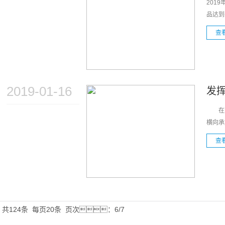
201
品达到
查
2019-01-16
发
在建
横向承
查
共124条
每页20条
页次：6/7