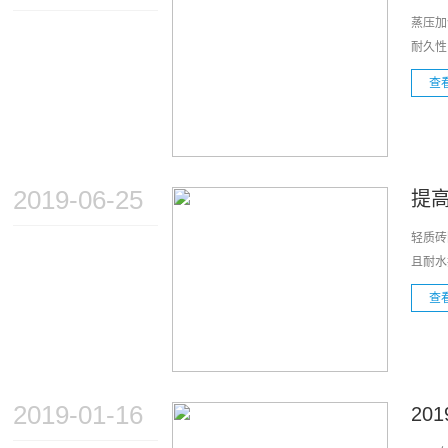
蒸压加
耐久性
查
2019-06-25
提
轻质砖
且耐水
查
2019-01-16
20